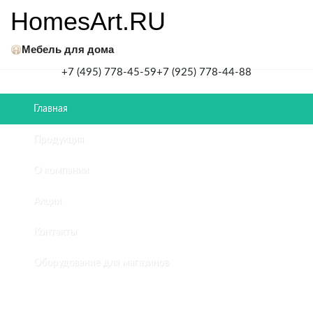
HomesArt.RU
Мебель для дома
+7 (495) 778-45-59
+7 (925) 778-44-88
Главная
Главная
/
Продукция
Мебель
для
О компании
ванной
комнаты
Акции
в
квартире
Контакты
ЖК
HEADLINER
Оборудование для магазинов
МЕБЕЛЬ