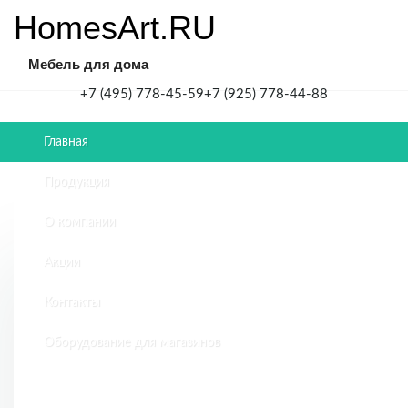
HomesArt.RU
Мебель для дома
+7 (495) 778-45-59
+7 (925) 778-44-88
Главная
Продукция
Главная
Акции
О компании
Акции
ПРЕМИАЛЬНЫЙ
СЕРВИС
Контакты
БЕЗ
Оборудование для магазинов
ДОПЛАТЫ
Бесплатная