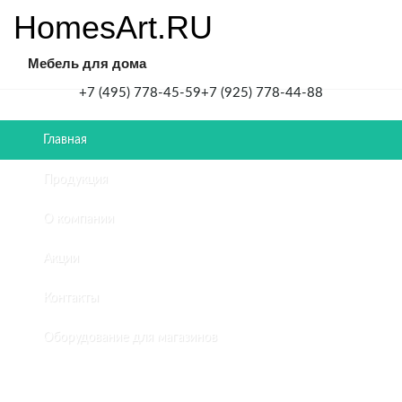
HomesArt.RU
Мебель для дома
+7 (495) 778-45-59
+7 (925) 778-44-88
Главная
Главная
/
Продукция
Картины
для
О компании
интерьера
Акции
КАРТИНЫ
Контакты
ДЛЯ
Оборудование для магазинов
ИНТЕРЬЕРА