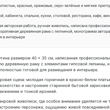
отистые, красные, кремовые, серо-зелёные и мягкие приг
ой, кабинета, спальни, кухни, столовой, ресторана, кафе, ви
я авторская работа, ручная живопись, написана профессио
коративная деревянная рама с лепниной, монограмма автора 
я в интерьере
ртина размером 40 × 35 см, написанная профессионал
ую деревянную раму с элементами гипсовой лепнины, 
 полностью готовой для размещения в интерьере.
овая сцена: молодая горничная в красно-белом плать
, кокетство и настроение старинной бытовой зарисовки
вижением и тонкой иронией.
анровой живописи, где особое внимание уделяется не т
астроению персонажа, ощущению живой повседневной 