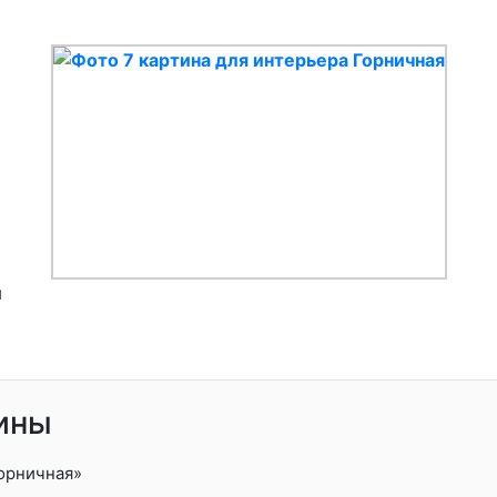
я
ины
орничная»