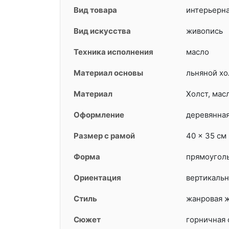
Вид товара
интерьерна
Вид искусства
живопись
Техника исполнения
масло
Материал основы
льняной хо
Материал
Холст, мас
Оформление
деревянная
Размер с рамой
40 × 35 см
Форма
прямоугол
Ориентация
вертикальн
Стиль
жанровая ж
Сюжет
горничная 