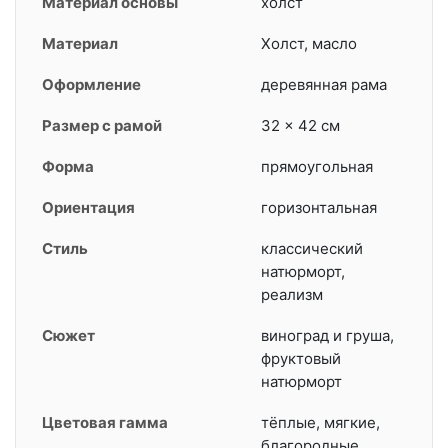
Материал основы
холст
Материал
Холст, масло
Оформление
деревянная рама
Размер с рамой
32 × 42 см
Форма
прямоугольная
Ориентация
горизонтальная
Стиль
классический
натюрморт,
реализм
Сюжет
виноград и груша,
фруктовый
натюрморт
Цветовая гамма
тёплые, мягкие,
благородные