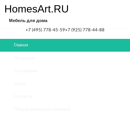
HomesArt.RU
Мебель для дома
+7 (495) 778-45-59
+7 (925) 778-44-88
Главная
Главная
/
Продукция
Мебель
для
О компании
кухни
/
Акции
Кухня
для
Контакты
офиса
КРАСНАЯ
Оборудование для магазинов
ЛИНИЯ
КУХНЯ