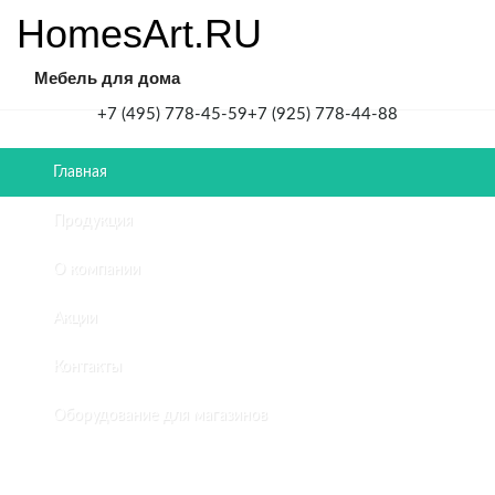
HomesArt.RU
Мебель для дома
+7 (495) 778-45-59
+7 (925) 778-44-88
Главная
Главная
/
Продукция
Мебель
для
О компании
кухни
2
Акции
в
квартире
Контакты
ЖК
HEADLINER
Оборудование для магазинов
МЕБЕЛЬ