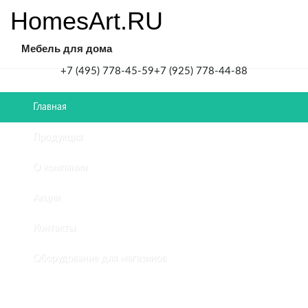
HomesArt.RU
Мебель для дома
+7 (495) 778-45-59
+7 (925) 778-44-88
Главная
Главная
/
Продукция
Дизайн-
проект
О компании
и
мебель
Акции
для
дома
Контакты
/
Интерьер
Оборудование для магазинов
детской
комнаты
в
квартире