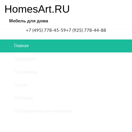
HomesArt.RU
Мебель для дома
+7 (495) 778-45-59
+7 (925) 778-44-88
Главная
Главная
/
Продукция
Мебель
для
О компании
душевой
комнаты
Акции
в
пентхаусе
Контакты
в
Измайлово
Оборудование для магазинов
МЕБЕЛЬ