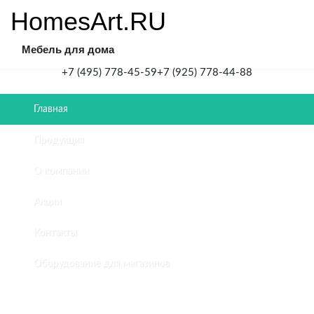
HomesArt.RU
Мебель для дома
+7 (495) 778-45-59
+7 (925) 778-44-88
Главная
Главная
/
Продукция
Гардеробный
шкаф
О компании
для
прихожей
Акции
в
пентхаусе
Контакты
в
Измайлово
Оборудование для магазинов
ГАРДЕРОБНЫЙ