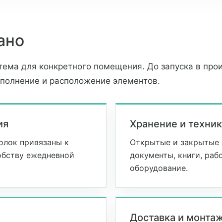
ано
тема для конкретного помещения. До запуска в про
аполнение и расположение элементов.
ия
Хранение и техни
олок привязаны к
Открытые и закрытые 
добству ежедневной
документы, книги, раб
оборудование.
Доставка и монта