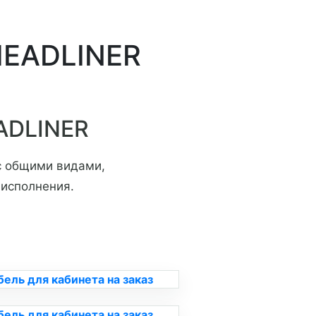
HEADLINER
EADLINER
с общими видами,
 исполнения.