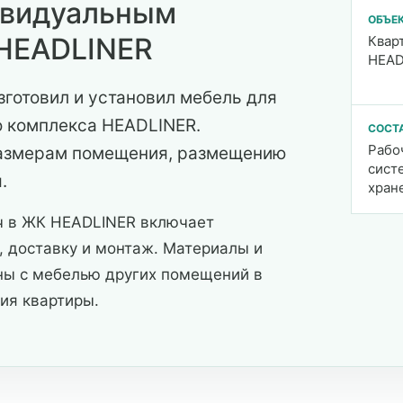
ивидуальным
ОБЪЕ
 HEADLINER
Квар
HEAD
зготовил и установил мебель для
о комплекса HEADLINER.
СОСТ
Рабо
размерам помещения, размещению
сист
.
хран
ч в ЖК HEADLINER включает
, доставку и монтаж. Материалы и
аны с мебелью других помещений в
ия квартиры.