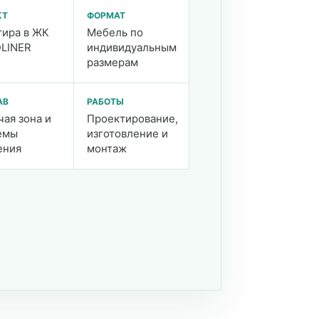
КТ
ФОРМАТ
тира в ЖК
Мебель по
LINER
индивидуальным
размерам
АВ
РАБОТЫ
чая зона и
Проектирование,
емы
изготовление и
ения
монтаж