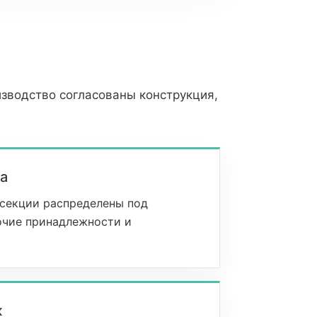
изводство согласованы конструкция,
ка
секции распределены под
очие принадлежности и
ж